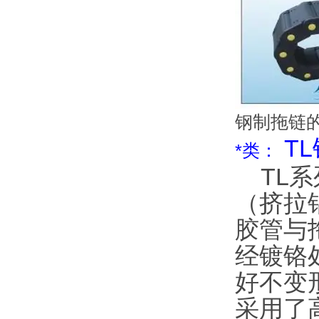
钢制拖链
T
*类：
TL系
（挤拉
胶管与
经镀铬
好不变
采用了