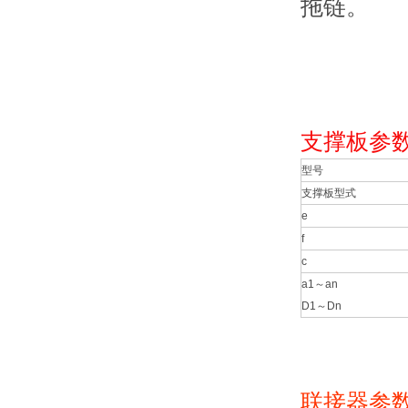
拖链。
支撑板参
型号
支撑板型式
e
f
c
a1～an
D1～Dn
联接器参