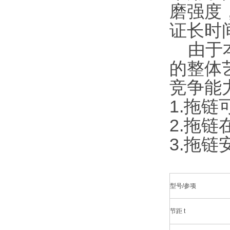
磨强度
证长时
由于本
的整体
竞争能
1.拖链
2.拖链
3.拖
型号/参项
节距 t