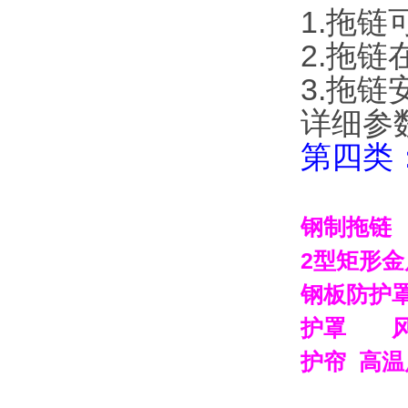
1.拖链
2.拖链
3.拖
详细参数
第四类
钢制拖链
2
型矩形金
钢板防护
护罩
护帘
高温