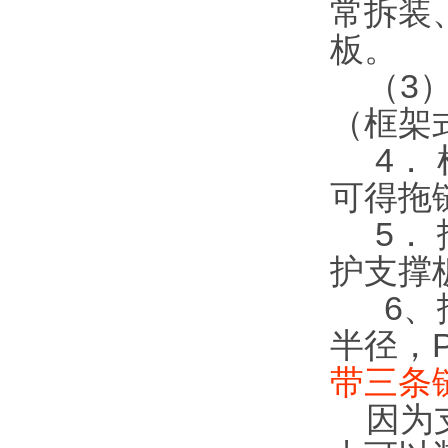
常拆装
板。
（3）
（框架
4． 
可得拖链
5． 
护支撑
6、拖链
半径，
带三条
因为支撑