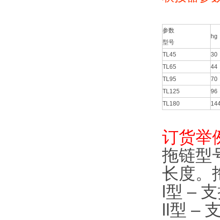
参数
hg
型号
TL45
30
TL65
44
TL95
70
TL125
96
TL180
14
标
订货举
拖链型号
长度。拖链T
l型 –
ll型 