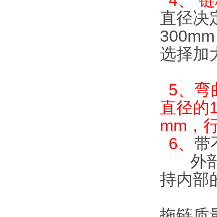
4、 
直径决
300
选
择
加
5、弯
直径的
mm，
6、
带
外部和
持内部
拖链质