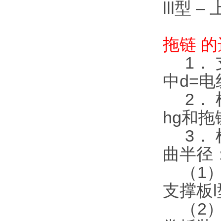
lll型
拖链 
1． 支
中d=
2． 
hg和拖
3． 
曲半径
（1）
支撑板
（2）