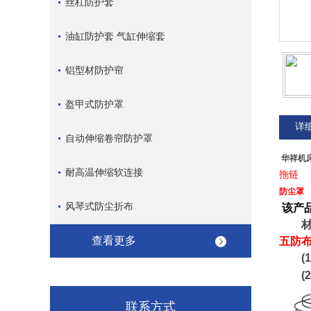
丝杠防护套
油缸防护套 气缸伸缩套
铝型材防护帘
盔甲式防护罩
详
自动伸缩卷帘防护罩
华祥机
耐高温伸缩软连接
拖链
防尘罩
风琴式防尘折布
该产
材质
查看更多
五防
(1)
(2)
联系方式