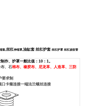
,丝杠
,油缸套 丝杠护套
缩套
伸缩罩
丝杠护罩
丝杠波纹管
制作、护罩一般比值：10：1。
布、石
棉布、
橡胶布、尼龙革、人造革、三防
，
户要求制
端颈口卡箍连接一端法兰螺丝连接