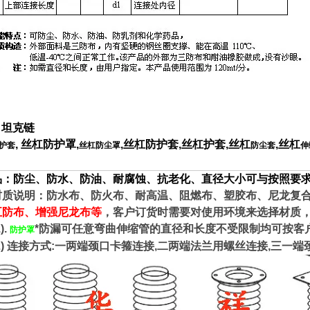
，
坦克链
, 丝杠防护罩,
,丝杠防护套,丝杠护套,丝杠
,丝杠
护套
丝杠防尘罩
防尘套
伸
品：防尘、防水、防油、耐腐蚀、抗老化、直径大小可与按照要求
说明：防水布、防火布、耐高温、阻燃布、塑胶布、尼龙复合
五防布、增强尼龙布
等
，客户订货时需要对使用环境来选择材质
.
*防漏可任意弯曲伸缩管的直径和长度不受限制均可按客
防护罩
) 连接方式:一两端颈口卡箍连接,二两端法兰用螺丝连接,三一