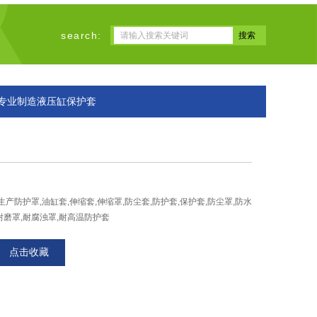
search:
祥专业制造液压缸保护套
产防护罩,油缸套,伸缩套,伸缩罩,防尘套,防护套,保护套,防尘罩,防水
耐磨罩,耐腐浊罩,耐高温防护套
点击收藏