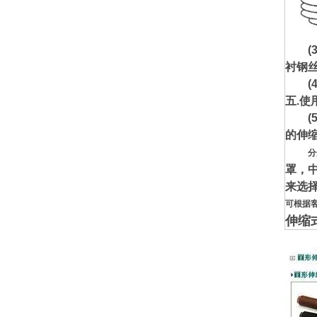
(3)
衬钢
(4)
五.使
(5
的伸
分
罩，
来选
可根据
伸缩