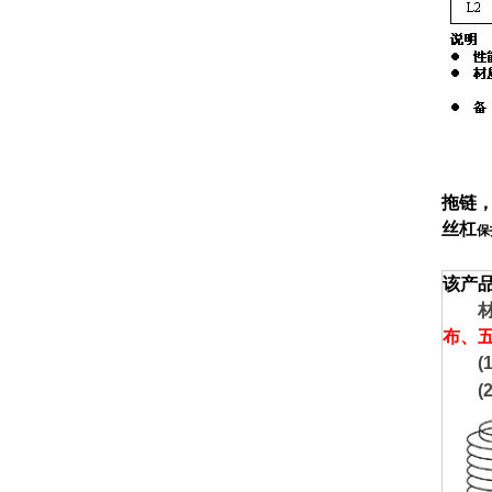
拖链
丝杠
保
该产
材质
布、
(1)
(2