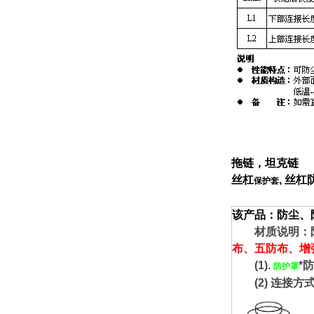
拖链
，
坦克链
丝杠
, 丝杠
保护套
该产品：防尘、
材质说明：防
布、五防布、增
(1).
*
防护罩
(2) 连接方