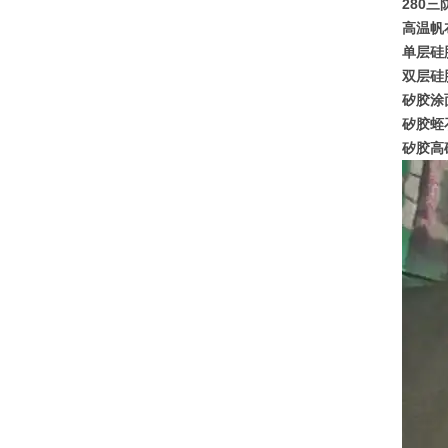
280三
高温帆布
单层硅
双层硅
矽胶涂
矽胶蛭
矽胶高