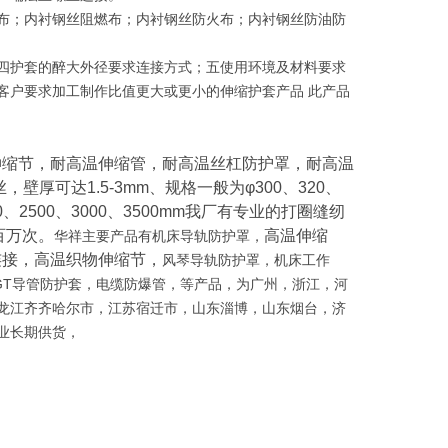
布；内衬钢丝阻燃布；内衬钢丝防火布；内衬钢丝防油防
四护套的醉大外径要求连接方式；五使用环境及材料要求
客户要求加工制作比值更大或更小的伸缩护套产品 此产品
伸缩节，耐高温伸缩管，耐高温丝杠防护罩，耐高温
壁厚可达1.5-3mm、规格一般为φ300、320、
000、2500、3000、3500mm我厂有专业的打圈缝纫
百万次。
高温伸缩
华祥
主要产品有机床导轨防护罩，
连接，高温织物伸缩节，
风
琴
导轨防护罩，机床工作
GT导管防护套，电缆防爆管，等产品，为广州，浙江，河
龙江齐齐哈尔市，江苏宿迁市，山东淄博，山东烟台，济
业长期供货，