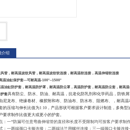
细介绍
通风管，耐高温波纹风管，耐高温波纹软连接，耐高温软连接，高温伸缩软连接
温油缸保护套---可耐高温-100°--1500°
高温油缸防护套，耐高温防护罩，耐高温防尘罩，高温防护套，耐高温防尘套，耐高温
具有防尘、防水、防油、耐高温，抗老化防乳剂和化学药品，防铁
保护套
由尼龙布、绝缘卷材、橡胶附和布、防油布、防水布、阻燃布、，耐高温
套的压缩与伸长比值为1:1
0
，产品形状可根据客户要求设计制造，多角型
户要求制作比值更大或更小的护套。
点：一*防漏可任意弯曲伸缩管的直径和长度不受限制均可按客户要求制
式：一两端颈口卡箍连接；二两端法兰用螺丝连接；三一端颈口卡箍连接