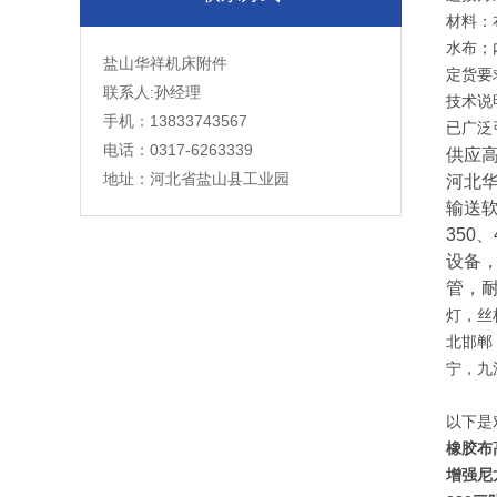
材料：
水布；
盐山华祥机床附件
定货要
联系人:孙经理
技术说
手机：13833743567
已广泛
电话：0317-6263339
供应
地址：河北省盐山县工业园
河北
输送软
350
设备
管，
灯，丝
北邯郸
宁，九
以下是
橡胶布
增强尼