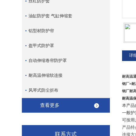
丝杠防护套
油缸防护套 气缸伸缩套
铝型材防护帘
盔甲式防护罩
详
自动伸缩卷帘防护罩
耐高温伸缩软连接
耐高温
钢厂=耐高
风琴式防尘折布
钢厂耐
耐高温
查看更多
本产品
一般护
可按用
产品特
联系方式
连接方