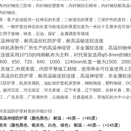
布内衬钢丝三防布；内衬钢丝塑胶布；内衬钢丝石棉布；内衬钢丝耐高温
内衬钢丝。
求：客户必须提供一拉伸后的长度；二收缩后的厚度；三保护件的直径；
明。一般护套拉伸后的长度与收缩后的厚度比值为一米比十五厘米也可按
引用于炼钢，铸造，石油，探矿，金属调质等领域
高温伸缩管，耐高温丝杠防护罩，耐高温输送软连接
华祥机床附件厂
所生产的高温伸缩管，非金属软连接，高温织物
连接采用10*10的纯棉帆布为主料，衬托骨架选用φ5-8mm的钢丝，
、400、650、720、840、1000、1240mm长度一般为1500、2
，其做工;外观美观，内部平整做工精细，使用寿命可往返使用上
耐高温丝杠防护罩，耐高温输送软连接，高温伸缩管，非金属软
杠防护罩，机床排屑机，油缸保护套机床垫铁，钢制拖链，塑料拖链，D
，扬州宝应，河北保定，河北承德，辽宁本溪，辽宁朝阳，吉林长春，黑
江，广东东莞，广东潮州市，云南曲靖，甘肃嘉峪关，等地区的大中小企
对高温防护罩材质的详细介绍：
高温伸缩防护罩（颜色黑色） 耐温：-40度---（+85度）
龙布（颜色黑色、银灰色、白色、绿色） 耐温：-40度---（+145度）