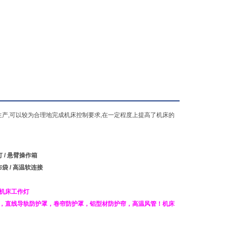
产,可以较为合理地完成机床控制要求,在一定程度上提高了机床的
灯
/
悬臂操作箱
布袋
/
高温软连接
机床工作灯
，
直线导轨防护罩
，
卷帘防护罩
，
铝型材防护帘
，
高温风管
！
机床