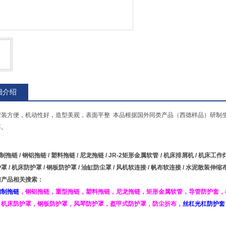
细介绍
安装方便，机动性好，造型美观，表面平整 本品根据国外同类产品（西德样品）研制生
率。
制拖链
/
钢铝拖链
/
塑料拖链
/
尼龙拖链
/
JR-2矩形金属软管
/
机床排屑机
/
机床工作
护罩
/
机床防护罩
/
钢板防护罩
/
油缸防尘罩
/
风机软连接
/
帆布软连接
/
水泥散装伸缩
门产品相关搜索：
钢制拖链
，
钢铝拖链
，
重型拖链
，
塑料拖链
，
尼龙拖链
，
矩形金属软管
，
导管防护套
，
，
机床防护罩
，
钢板防护罩
，
风琴防护罩
，
盔甲式防护罩
，
防尘折布
，
丝杠光杠防护套