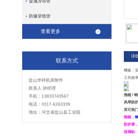
金属冷却管
防爆穿线管
查看更多
详
联系方式
槽板：
工作效
盐山华祥机床附件
联系人:孙经理
拖链
/
钢
手机：13833743567
风琴防
电话：0317-6263339
其它热
地址：河北省盐山县工业园
拖链
，
防护罩
排屑机