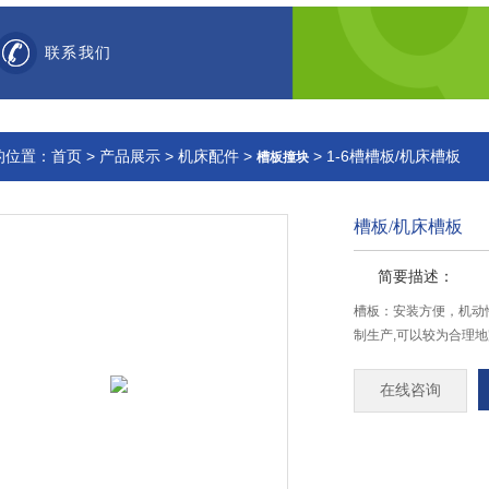
联系我们
的位置：
首页
>
产品展示
>
机床配件
>
> 1-6槽槽板/机床槽板
槽板撞块
槽板/机床槽板
简要描述：
槽板：安装方便，机动
制生产,可以较为合理
在线咨询