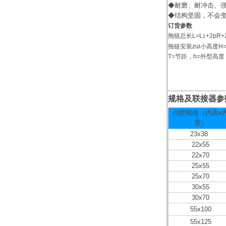
◆耐磨、耐冲击、
◆结构坚固，不会
订货参数
拖链总长L=L
+2pR+
1
拖链安装zui小高度H=
T=节距，h=外型高度
规格及联接器参
内腔规格（内高x
宽）
1111111
23x38
11111
22x55
22x70
25x55
25x70
30x55
30x70
55x100
55x125