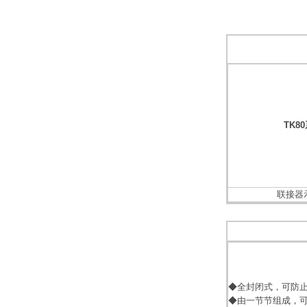
TK8
联接器
◆全封闭式，可防
◆由一节节组成，