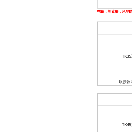
拖链
，
坦克链
，
风琴
TK3
联接器
TK4