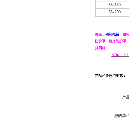
55x150
55x200
拖链
，
钢制拖链
，
钢
防护罩
，
机床防护罩
排屑机
订购：
03
产品相关热门浏览：
产
您的单