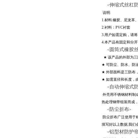
伸缩式丝杠
<
说明
:
1.
材料
:
橡胶、尼龙革
2.
衬料：
PVC
衬套
3.
用户如需定购，请将
4.
本产品有固定和分开
圆筒式橡胶
<
★
该产品的外部为三
★
可防尘、防水、防
★
外部面料是三防布
★
如需直径和长度，
自动伸缩式
<
外壳用不锈钢材料制
热处理钢带组装而成
防尘折布
<
>
防尘折布广泛使用于
填写好以上数据
,
我们
铝型材防护
<