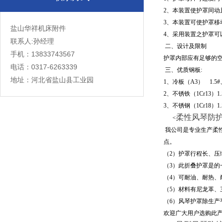
2
、本装置使护罩同动
3
、本装置可使护罩移
盐山华祥机床附件
4
、采用装置之护罩可
联系人:孙经理
二、设计及限制
手机：13833743567
护罩内部应有足够的
电话：0317-6263339
三、优质钢板
:
地址：河北省盐山县工业园
1
、冷板（
A3
）
1.5#
2
、不锈铁（
1Cr13）1.
3
、不锈钢（
1Cr18）1.
柔性风琴防
<
我公司是专业生产柔
点。
（2）
护罩行程长、压
（3）
此折叠护罩是的
（4）
可耐油、耐热、耐
（5）
材料有尼龙革、
（6）
风琴护罩除生产
欢迎广大用户选购此产