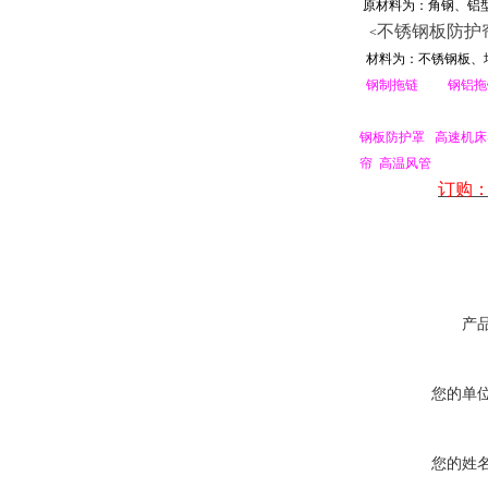
原材料为：角钢、铝
不锈钢板防护
<
材料为：不锈钢板、
钢制拖链
钢铝
拖
钢板防护罩
高速
机床
帘
高温风管
订购
产
您的单
您的姓