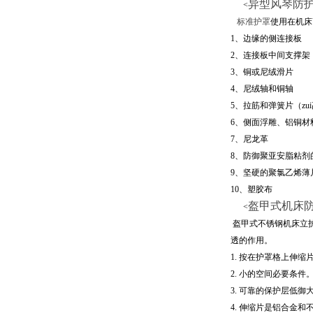
异型风琴防
<
标准护罩
使用在机床
1
、边缘的侧连接板
2
、连接板中间支撑架
3
、铜或尼绒滑片
4
、尼绒轴和铜轴
5
、拉筋和弹簧片（zu
6
、侧面浮雕、铝铜材
7
、尼龙革
8
、防御聚亚安脂粘剂
9
、坚硬的聚氯乙烯薄
10
、塑胶布
盔甲式机床
<
盔甲式不锈钢机床立
透的作用。
1.
按在护罩格上伸缩
2.
小的空间必要条件
3.
可靠的保护层低御
4.
伸缩片是铝合金和