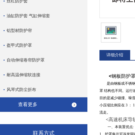
丝杠防护套
油缸防护套 气缸伸缩套
铝型材防护帘
盔甲式防护罩
详细介绍
自动伸缩卷帘防护罩
耐高温伸缩软连接
<
钢板防护
是由钢板或不锈
风琴式防尘折布
罩 结构也不同。运行
目的是减少碰撞、噪音
查看更多
小压缩比例应在
3
：
流走。
<
高速机床导
一、本装置优点
:
联系方式
1
、护罩每片可连发同