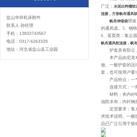
广泛：
水泥出料嘴软
连接，方形帆布通风
盐山华祥机床附件
用途
帆布伸缩袋
联系人:孙经理
的通风道。3、钢
手机：13833743567
6、装置类：集尘
电话：0317-6263339
帆布通风软连接，帆
地址：河北省盐山县工业园
护套具有防尘、防
本产品由尼龙布、
做。一般护套的压
套，也可按用户要
产品特点：一*防
连接方式：一两端
材料：布内衬钢丝
油防水布；内衬钢
定货要求：客户必
求技术说明。一般
品已广泛引用于炼