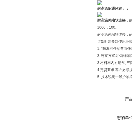
耐高温缩通风管：：
耐高温伸缩软连接
，
1000：100。
耐高温伸缩软连接，
订货时需要对使用
1. *防漏可任意
2. 连接方式:①两
3.材料布内衬钢丝,
4.定货要求:客户必须
5. 技术说明一般护
产
您的单