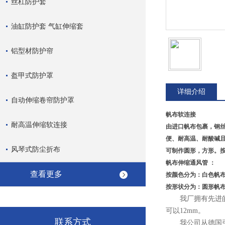
丝杠防护套
油缸防护套 气缸伸缩套
铝型材防护帘
盔甲式防护罩
详细介绍
自动伸缩卷帘防护罩
帆布软连接
耐高温伸缩软连接
由进口帆布包裹，钢
便、耐高温、耐酸碱
风琴式防尘折布
可制作圆形，方形。
帆布伸缩通风管 ：
查看更多
按颜色分为：白色帆
按形状分为：圆形帆
我厂拥有先进的自
可以12mm。
联系方式
我公司从德国引