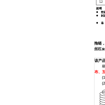
拖链
丝杠
保
该产
材质
布、
(1)
(2