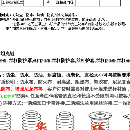
，
坦克链
, 丝杠防护罩,
,丝杠防护套,丝杠护套,丝杠
,丝杠
护套
丝杠防尘罩
防尘套
伸
品：防尘、防水、防油、耐腐蚀、抗老化、直径大小可与按照要求
说明：防水布、防火布、耐高温、阻燃布、塑胶布、尼龙复合
五防布、增强尼龙布
等
，客户订货时需要对使用环境来选择材质
.
*防漏可任意弯曲伸缩管的直径和长度不受限制均可按客
防护罩
) 连接方式:一两端颈口卡箍连接,二两端法兰用螺丝连接,三一