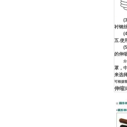
(3)
衬钢
(4)
五.使
(5
的伸
分
罩，
来选
可根据
伸缩