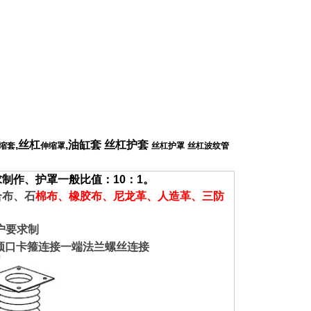
,丝杠
,油缸套 丝杠护套
缩套
伸缩罩
丝杠护罩
丝杠波纹管
制作、护罩一般比值：10：1。
布、石
棉布、
橡胶布、尼龙革、人造革、三防
，
户要求制
端颈口卡箍连接一端法兰螺丝连接