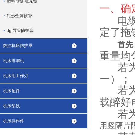
塑料拖链 坦克链
一、确
矩形金属软管
电缆、
定了拖
dgt导管防护套
首先
数控机床防护罩
重量均
机床排屑机
若为单
机床用工作灯
一）；
若为液
机床配件
载醉好
机床垫铁
若为同
机床操作件
用竖隔片