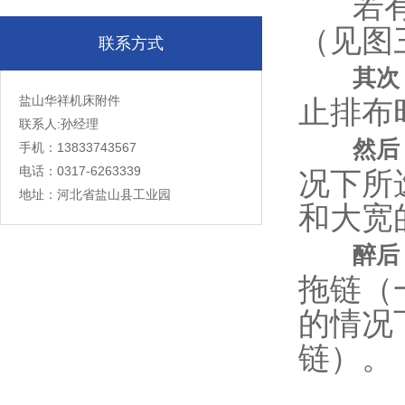
若有多
（见图
联系方式
其次
盐山华祥机床附件
止排布
联系人:孙经理
然后
手机：13833743567
电话：0317-6263339
况下所
地址：河北省盐山县工业园
和大宽的
醉后
拖链（
的情况
链）。