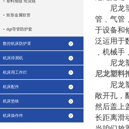
塑料拖链 坦克链
尼龙
矩形金属软管
管﹑气管
于设备和
dgt导管防护套
泛运用于
数控机床防护罩
﹑机械手
机床排屑机
尼龙塑料
尼龙塑料
机床用工作灯
尼龙塑料
机床配件
敞开孔，
机床垫铁
然后盖上
机床操作件
长距离滑
当咱们放