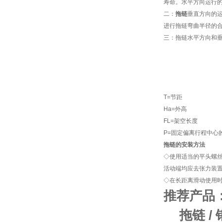
寿命。水平方向运行
二：
拖链
垂直方向的
进行拖链弯曲半径的
三：拖链水平方向和
T=节距
Ha=外高
FL=架空长度
P=固定偏离行程中心
拖链
的安装方法
◇使用适当的平头螺
活动端均应去张力装
◇在长距离滑动使用时
推荐产品
拖链
/