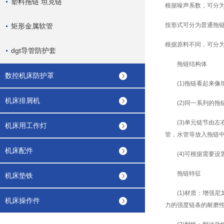
塑料拖链 坦克链
根据噪声系数，可分
按形式可分为普通拖
矩形金属软管
根据原料不同，可分
dgt导管防护套
拖链结构体
数控机床防护罩
(1)拖链看起来像
机床排屑机
(2)同一系列的拖
(3)单元链节由左
机床用工作灯
管，水管等放入拖链
机床配件
(4)可根据需要设
拖链特征
机床垫铁
(1)材质：增强尼
机床操作件
力的强度链条的耐磨性