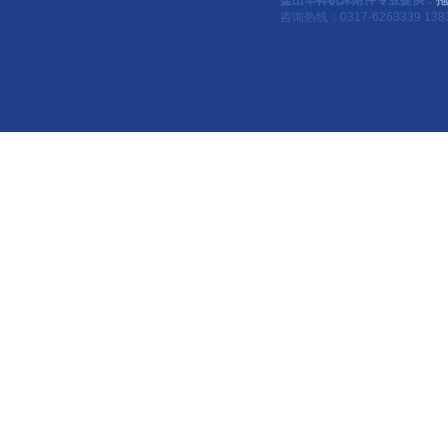
盐山华祥机床附件专业提供：
拖
咨询热线：0317-6263339 1