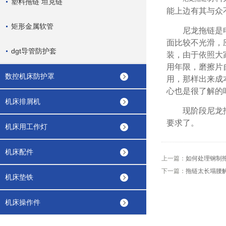
塑料拖链 坦克链
能上边有其与众
矩形金属软管
尼龙拖链是电缆
面比较不光滑，
dgt导管防护套
装，由于依照大
用年限，磨擦片
数控机床防护罩
用，那样出来成
心也是很了解的
机床排屑机
现阶段尼龙拖链
要求了。
机床用工作灯
机床配件
上一篇：
如何处理钢制
下一篇：
拖链太长塌腰
机床垫铁
机床操作件