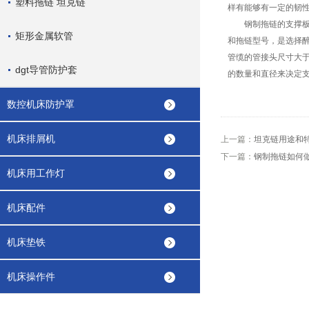
塑料拖链 坦克链
样有能够有一定的韧
钢制拖链
的支撑
矩形金属软管
和拖链型号，是选择醉
管缆的管接头尺寸大
dgt导管防护套
的数量和直径来决定
数控机床防护罩
机床排屑机
上一篇：
坦克链用途和
下一篇：
钢制拖链如何
机床用工作灯
机床配件
机床垫铁
机床操作件