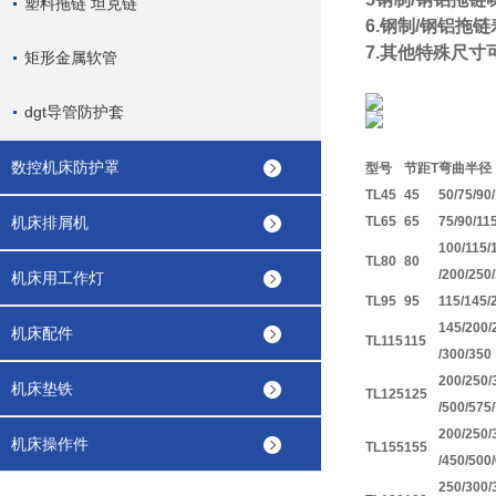
塑料拖链 坦克链
6.钢制/钢铝拖
7.其他特殊尺寸
矩形金属软管
dgt导管防护套
数控机床防护罩
型号
节距T
弯曲半径
TL45
45
50/75/90
机床排屑机
TL65
65
75/90/11
100/115/
TL80
80
/200/250
机床用工作灯
TL95
95
115/145/
145/200/
机床配件
TL115
115
/300/350
200/250/
机床垫铁
TL125
125
/500/575
200/250/
机床操作件
TL155
155
/450/500
250/300/