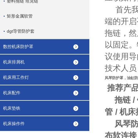
塑料拖链 坦克链
首先
矩形金属软管
端的开启
dgt导管防护套
拖链，然
以固定。
数控机床防护罩
议使用导
机床排屑机
技术人员
机床用工作灯
风琴防护罩
，
油缸防
推荐产
机床配件
拖链
/
机床垫铁
管
/
机床
风琴
机床操作件
布软连接