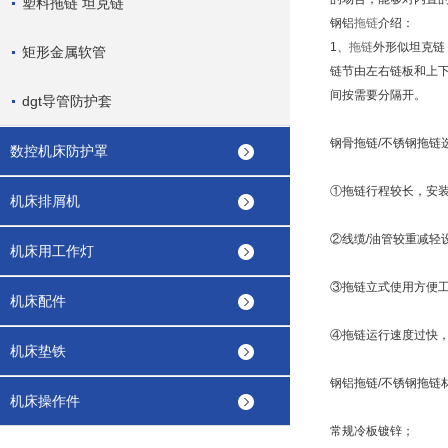
塑料拖链 坦克链
钢铝
拖链
介绍：
1、
拖链
外形似坦克链
矩形金属软管
链节由左右链板和上
间按需要分隔开。
dgt导管防护套
钢骨拖链/不锈钢拖链
数控机床防护罩
①拖链行程较长，安
机床排屑机
②线缆/油管较重减轻
机床用工作灯
③拖链立式使用方便
机床配件
④拖链运行速度过快
机床垫铁
钢铝拖链/不锈钢拖链
机床操作件
常规冷板镀锌；