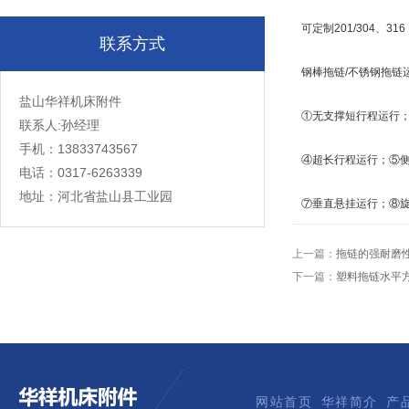
可定制201/304、
联系方式
钢棒拖链/不锈钢拖链
盐山华祥机床附件
①无支撑短行程运行
联系人:孙经理
手机：13833743567
④超长行程运行；⑤
电话：0317-6263339
地址：河北省盐山县工业园
⑦垂直悬挂运行；⑧
上一篇：
拖链的强耐磨
下一篇：
塑料拖链水平
网站首页
华祥简介
产