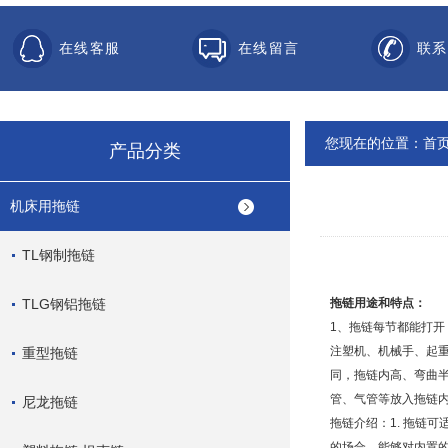
在线客服
在线留言
联系
您现在的位置：
首
产品分类
机床用拖链
TL钢制拖链
TLG钢铝拖链
拖链
用途和特点：
1、拖链每节都能打开
注塑机、机械手、起重
重型拖链
同，拖链内高、弯曲半
管、气管等放入拖链
尼龙拖链
拖链介绍：1. 拖链可
的场合，能够对内置