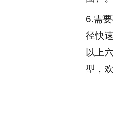
6.需
径快
以上
型，