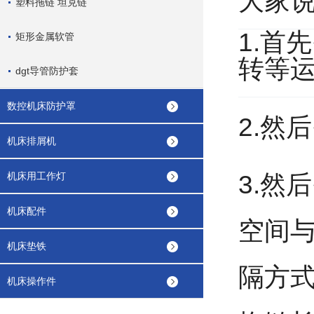
大家说
塑料拖链 坦克链
1.首
矩形金属软管
转等
dgt导管防护套
数控机床防护罩
2.然
机床排屑机
机床用工作灯
3.然
机床配件
空间与
机床垫铁
隔方
机床操作件