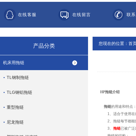
在线客服
在线留言
联系
您现在的位置：
首
产品分类
机床用拖链
TL钢制拖链
TLG钢铝拖链
HP
拖链
介绍
拖链
的用途和特点
重型拖链
1
、适合于使用在
2
、拖链每节都能
尼龙拖链
3
、
拖链
已被广泛
拖链的结构：