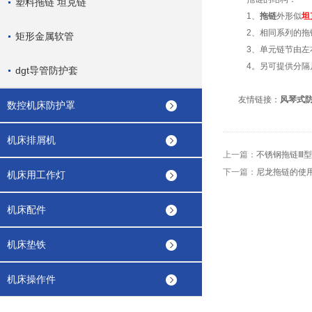
塑料拖链 坦克链
1
、
拖链
外形似
坦
2
、相同系列的拖
矩形金属软管
3
、单元链节由左
4
。另可提供分隔
dgt导管防护套
友情链接：
风琴式
数控机床防护罩
机床排屑机
上一篇：
不锈钢拖链Ⅲ
下一篇：
尼龙拖链的使
机床用工作灯
机床配件
机床垫铁
机床操作件