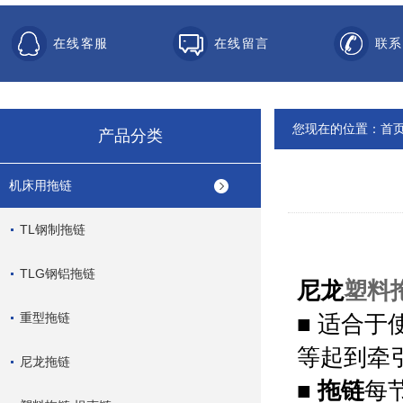
在线客服
在线留言
联系
您现在的位置：
首
产品分类
机床用拖链
TL钢制拖链
TLG钢铝拖链
尼龙
塑料
重型拖链
■
适合于
等起到牵
尼龙拖链
■
拖链
每