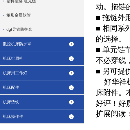
塑料拖链 坦克链
动。拖链
矩形金属软管
■
拖链外
■
相同系
dgt导管防护套
的选择。
数控机床防护罩
■
单元链
机床排屑机
不必穿线
■
另可提
机床用工作灯
好华祥
机床配件
床附件。
好评！好
机床垫铁
扩展阅读
机床操作件