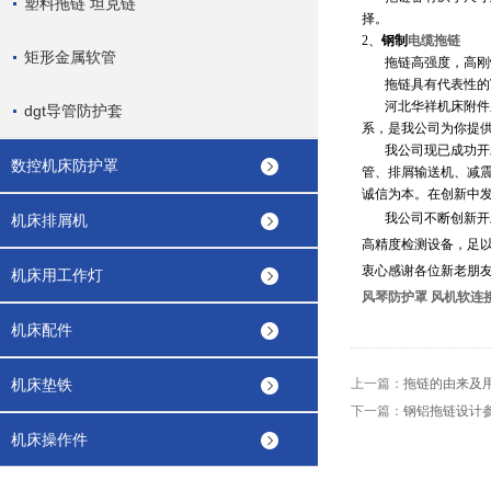
塑料拖链 坦克链
择。
2
、
钢制
电缆拖链
矩形金属软管
拖链高强度，高刚
拖链具有代表性的
河北华祥机床附件
dgt导管防护套
系，是我公司为你提
我公司现已成功开
数控机床防护罩
管、排屑输送机、减
诚信为本。在创新中发
我公司不断创新开
机床排屑机
高精度检测设备，足
衷心感谢各位新老朋
机床用工作灯
风琴防护罩
风机软连
机床配件
机床垫铁
上一篇：
拖链的由来及用
下一篇：
钢铝拖链设计参
机床操作件