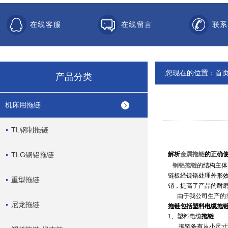
在线客服
在线留言
联系
您现在的位置：
首
产品分类
机床用拖链
TL钢制拖链
TLG钢铝拖链
解析
金属拖链
的正确
钢铝拖链
的结构主体
链板经镀铬处理外形
重型拖链
销，提高了产品的耐
由于我公司生产的
尼龙拖链
拖链包括塑料电缆拖
1
、塑料电缆
拖链
拖链备有从小尺寸