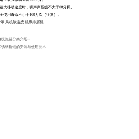
蕞大移动速度时，噪声声压级不大于
68
分贝。
全使用寿命不小于
100
万次（往复）。
护罩
风机软连接
机床排屑机
电缆拖链分类介绍--
不锈钢拖链的安装与使用技术-