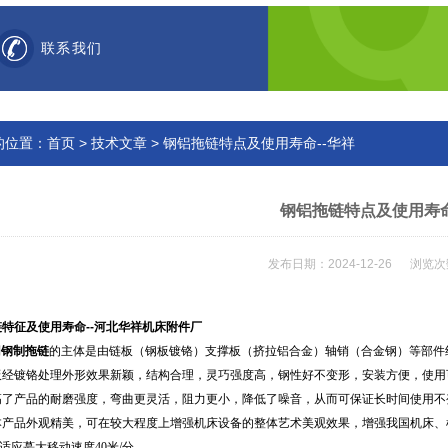
联系我们
的位置：
首页
>
技术文章
> 钢铝拖链特点及使用寿命--华祥
钢铝拖链特点及使用寿命
发布日期：2024-12-26 浏览次
链
特征及使用寿命--河北华祥机床附件厂
列
钢制拖链
的主体是由链板（钢板镀铬）支撑板（挤拉铝合金）轴销（合金钢）等部件
板经镀铬处理外形效果新颖，结构合理，灵巧强度高，钢性好不变形，安装方便，使用
高了产品的耐磨强度，弯曲更灵活，阻力更小，降低了噪音，从而可保证长时间使用不
本产品外观精美，可在较大程度上增强机床设备的整体艺术美观效果，增强我国机床、
适应蕞大移动速度
40
米
/
分。