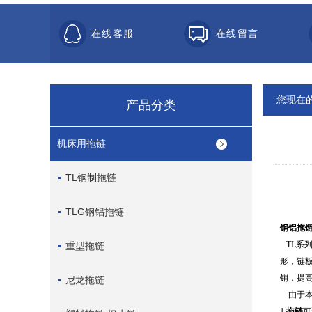
在线客服
在线留言
您现在
产品分类
机床用拖链
TL钢制拖链
TLG钢铝拖链
钢铝拖
TL
系
重型拖链
形，链
销，提
尼龙拖链
由于
1.
拖链
可