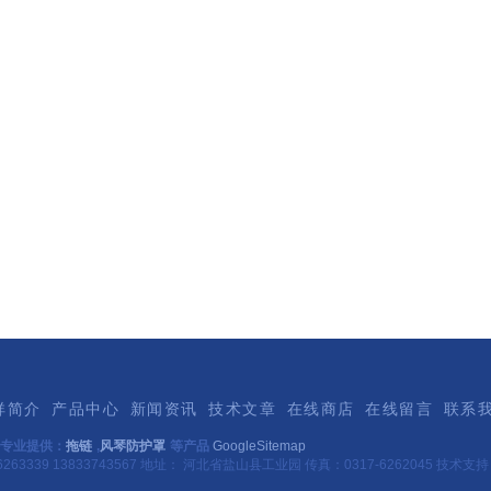
祥简介
产品中心
新闻资讯
技术文章
在线商店
在线留言
联系
专业提供：
拖链
,
风琴防护罩
等产品
GoogleSitemap
263339 13833743567 地址： 河北省盐山县工业园 传真：0317-6262045 技术支