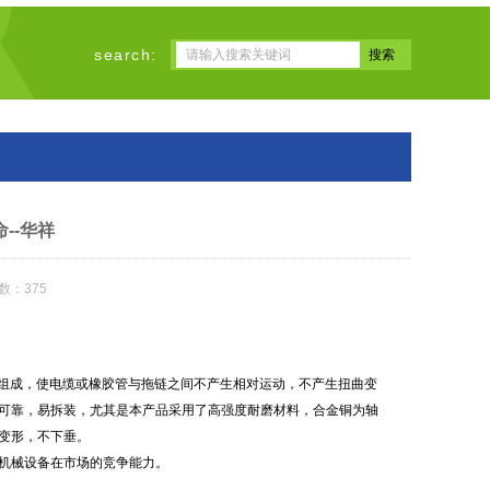
search:
--华祥
数：375
组成，使电缆或橡胶管与拖链之间不产生相对运动，不产生扭曲变
可靠，易拆装，尤其是本产品采用了高强度耐磨材料，合金铜为轴
变形，不下垂。
机械设备在市场的竞争能力。