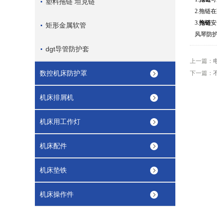
塑料拖链 坦克链
2.
拖链在
3.
拖链
安
矩形金属软管
风琴防
dgt导管防护套
上一篇：
数控机床防护罩
下一篇：
机床排屑机
机床用工作灯
机床配件
机床垫铁
机床操作件