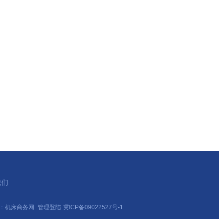
我们
持：
机床商务网
管理登陆
冀ICP备09022527号-1