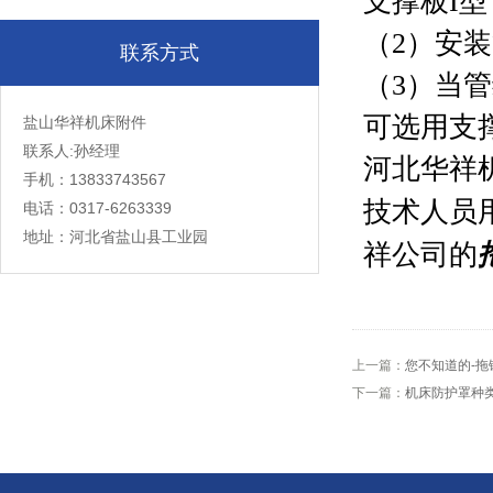
支撑板
I
型
（
2
）安装
联系方式
（
3
）当管
可选用支
盐山华祥机床附件
联系人:孙经理
河北华祥
手机：13833743567
技术人员
电话：0317-6263339
地址：河北省盐山县工业园
祥公司的
上一篇：
您不知道的-拖
下一篇：
机床防护罩种类