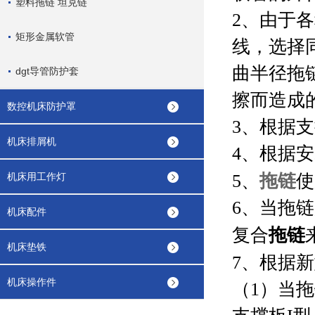
塑料拖链 坦克链
2
、由于各
矩形金属软管
线，选择
曲半径拖
dgt导管防护套
擦而造成
数控机床防护罩
3
、根据支
机床排屑机
4
、根据安
拖链
机床用工作灯
5
、
使
6
、当拖链
机床配件
拖链
复合
机床垫铁
7
、根据新
机床操作件
（
1
）当拖