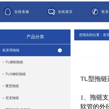
在线客服
在线留言
联系
您现在的位置：
首
产品分类
机床用拖链
TL钢制拖链
TLG钢铝拖链
TL型
拖链
重型拖链
拖链
1
、
支
尼龙拖链
软管的外