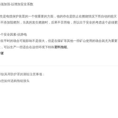
必须加强
-
以增加安全系数
性是电缆保护装置的一个很重要的方面，他的存在是防止在燃烧情况下而自动的熄灭
本不添加阻燃剂，当真的发生燃烧时，后果不言而喻，所以出于安全的考虑这个必须要
一个安全因素
-
抗静电
些在平时的场合可能影响不是很大，但是在煤矿等其他一些矿山使用的场合就尤为重要
意，可以生产一些适合在这些环境下特殊
塑料拖链
。
护罩
导轨风琴防护罩的测绘注意事项：
教您如何选购拖链接头