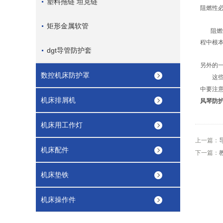
塑料拖链 坦克链
阻燃性
矩形金属软管
阻燃
程中根
dgt导管防护套
另外的
数控机床防护罩
这
中要注
机床排屑机
风琴防
机床用工作灯
上一篇：
机床配件
下一篇：
机床垫铁
机床操作件