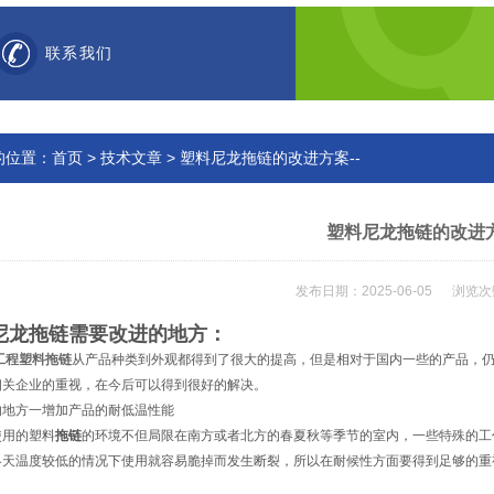
联系我们
的位置：
首页
>
技术文章
> 塑料尼龙拖链的改进方案--
塑料尼龙拖链的改进方
发布日期：2025-06-05 浏览次
尼龙拖链需要改进的地方：
工程塑料拖链
从产品种类到外观都得到了很大的提高，但是相对于国内一些的产品，
相关企业的重视，在今后可以得到很好的解决。
的地方一增加产品的耐低温性能
使用的塑料
拖链
的环境不但局限在南方或者北方的春夏秋等季节的室内，一些特殊的工
冬天温度较低的情况下使用就容易脆掉而发生断裂，所以在耐候性方面要得到足够的重