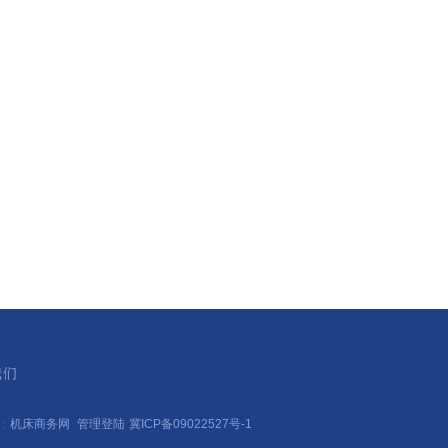
我们
持：
机床商务网
管理登陆
冀ICP备09022527号-1