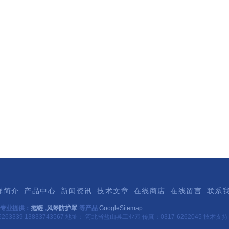
祥简介
产品中心
新闻资讯
技术文章
在线商店
在线留言
联系
专业提供：
拖链
,
风琴防护罩
等产品
GoogleSitemap
263339 13833743567 地址： 河北省盐山县工业园 传真：0317-6262045 技术支