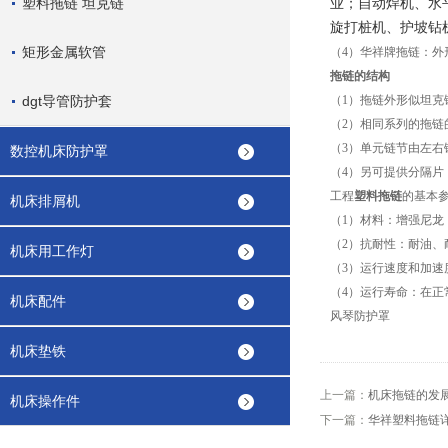
塑料拖链 坦克链
业；自动焊机、水
旋打桩机、护坡钻
矩形金属软管
（
4）华祥牌拖链：外
拖链的结构
dgt导管防护套
（1）拖链外形似坦
（2）相同系列的拖链
（3）单元链节由左
数控机床防护罩
（4）另可提供分隔片
工程
塑料拖链
的基本
机床排屑机
（1）材料：增强尼
（2）抗耐性：耐油、
机床用工作灯
（3）运行速度和加速
（4）运行寿命：在正
机床配件
风琴防护罩
机床垫铁
上一篇：
机床拖链的发展
机床操作件
下一篇：
华祥塑料拖链详