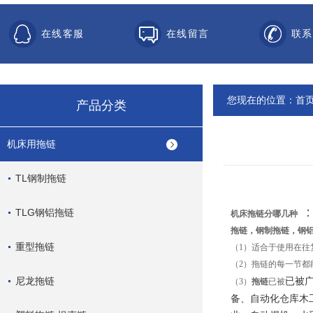
在线客服
在线留言
联系
您现在的位置：
首
产品分类
机床用拖链
TL钢制拖链
TLG钢铝拖链
机床拖链
分哪几种
拖链
，钢制拖链，钢
重型拖链
（1）适合于使用在
（2）拖链的每一节
尼龙拖链
已被
（3）
拖链
已被
备、自动化仓库木