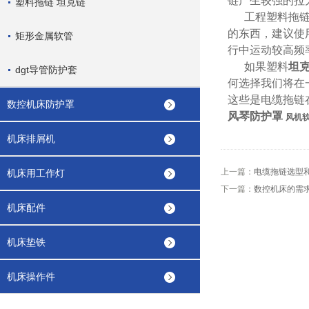
链产生较强的拉
塑料拖链 坦克链
工程塑料拖链选
的东西，建议使
矩形金属软管
行中运动较高频
如果塑料
坦
dgt导管防护套
何选择我们将在
这些是电缆拖链
数控机床防护罩
风琴防护罩
风机
机床排屑机
上一篇：
电缆拖链选型和
机床用工作灯
下一篇：
数控机床的需求
机床配件
机床垫铁
机床操作件