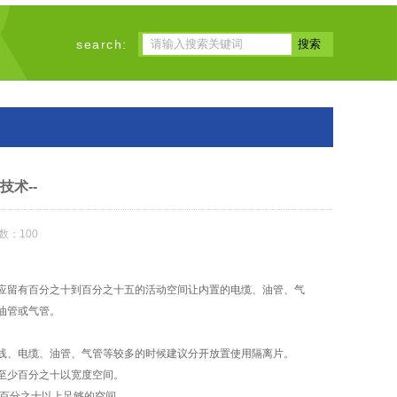
search:
术--
数：100
应留有百分之十到百分之十五的活动空间让内置的电缆、油管、气
油管或气管。
线、电缆、油管、气管等较多的时候建议分开放置使用隔离片。
至少百分之十以宽度空间。
有百分之十以上足够的空间。