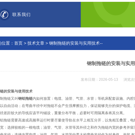
联系我们
的位置：
首页
>
技术文章
> 钢制拖链的安装与实用技术--
钢制拖链的安装与实用技
发布日期：2026-05-13 浏览次
链
的安装与使用技术
制拖链又叫
钢铝拖链
内如何放置：电缆、油管、气管、水管；等机床配套设施、内腔
以自由活动；在弯曲半径中对拖链不会产生强摩擦拉力，保证能够充分的保护电缆、
径差距较大的导线应该平均铺设，重量分布平衡，必要时可用隔离条将其分离。
铝拖链
需要高速或高频率运行时要尽量使导轨在水平上相互分开，以免相互叠置，电
宽：选择较粗的一根电缆；油管、气管、水管等其外径之和作为拖链内宽的参考并留
曲半径：选择内置电缆；油管、气管、水管等中蕞大的弯曲半径作为对考值，并留 