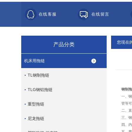
在线客服
在线留言
您现在
产品分类
机床用拖链
TL钢制拖链
TLG钢铝拖链
钢制拖
一、钢
管等可
重型拖链
二、直
三、
钢
尼龙拖链
四、内
五、弯