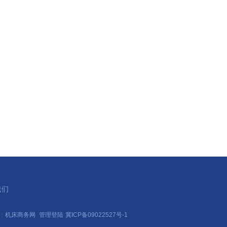
我们
持：
机床商务网
管理登陆
冀ICP备09022527号-1