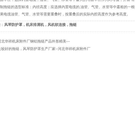
制
拖链
的选型标准：内径高度：应选择内置电缆的.油管、气管、水管等中蕞粗的一
果电缆油管、气管、水管等需要重叠时，按重叠后的实际内腔高度作为参考高度。
读：
风琴防护罩
，
机床排屑机
，
风机软连接
，
拖链
河北华祥机床附件厂钢铝拖链产品外形精美---
比较好的拖链，风琴防护罩生产厂家--河北华祥机床附件厂