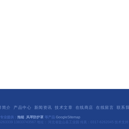
祥简介
产品中心
新闻资讯
技术文章
在线商店
在线留言
联系
专业提供：
拖链
,
风琴防护罩
等产品
GoogleSitemap
263339 13833743567 地址： 河北省盐山县工业园 传真：0317-6262045 技术支