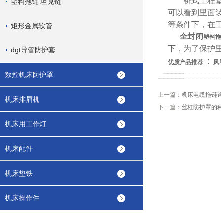
桥式工程塑料
塑料拖链 坦克链
可以看到里面
等条件下，在
矩形金属软管
全封闭
塑料拖
下，为了保护
dgt导管防护套
：
优质产品推荐
风
数控机床防护罩
上一篇：
机床电缆拖链详解
机床排屑机
下一篇：
丝杠防护罩的种
机床用工作灯
机床配件
机床垫铁
机床操作件