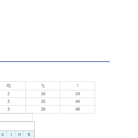
d
l
l
2
1
2
16
24
3
25
44
3
28
48
d
I
H
B