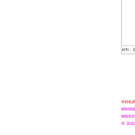
材料：
华祥机
钢制拖
钢板防
帘
高温