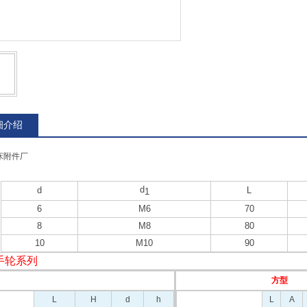
细介绍
床附件厂
d
d
L
1
6
M6
70
8
M8
80
10
M10
90
手轮系列
方型
L
H
d
h
L
A