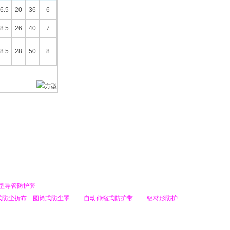
6.5
20
36
6
8.5
26
40
7
8.5
28
50
8
型导管防护套
式防尘折布
圆筒式防尘罩
自动伸缩式防护带
铝材形防护