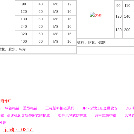
90
48
M6
12
90
110
120
60
M8
16
120
140
180
60
M8
16
240
60
M8
16
180
200
320
60
M8
16
400
60
M8
16
材料：尼龙、铝制
尼龙、胶水、铝制
床附件厂
链
钢铝
拖链
重型拖链
工程塑料拖链系列
JR
－
2
型矩形金属软管
DGT
护罩
高速
机床导轨伸缩式防护罩
柔性风琴式防护罩
盔甲式防护罩
风琴
风管
订购：
0317-