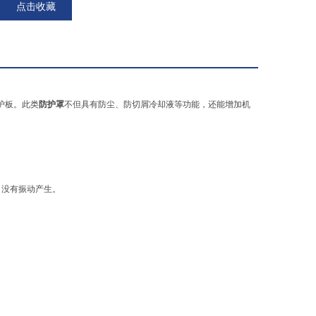
点击收藏
护板。此类
防护罩
不但具有防尘、防切屑冷却液等功能，还能增加机
，没有振动产生。