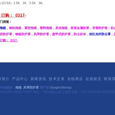
Cr18）1.5#、2#、2.5#、3#。
订购：
0317-
门浏览：
拖链
，
钢铝拖链
，
重型拖链
，
塑料拖链
，
尼龙拖链
，
矩形金属软管
，
导管防护套
；
机
床防护罩
，
钢板防护罩
，
风琴防护罩
，
盔甲式防护罩
，
防尘折布
，
丝杠光杆防尘罩
，
订购：
0317-
祥简介
产品中心
新闻资讯
技术文章
在线商店
在线留言
联系
专业提供：
拖链
,
风琴防护罩
等产品
GoogleSitemap
263339 13833743567 地址： 河北省盐山县工业园 传真：0317-6262045 技术支