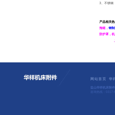
3、不锈钢（1
产品相关热
拖链
，
钢制
防护罩
，
机
网站首页
华
盐山华祥机床附件
咨询热线：0317-6