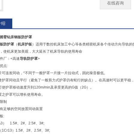
在线咨询
介绍
摇臂钻床钢板防护罩
板防护罩
（
机床护板
）适用于数控机床加工中心等各类精密机床各个传动方向导轨的
性，使机床更加美观，大大延长了机床导轨的使用寿命
件厂：<高速
导轨防护罩
>
优点:
片可连发同动，*不同于一般护罩一片接一片拉动式，因此噪音极低。
使护罩同动且平行（避免了一般剪力式护罩仍有蛇行的缺点）。在高速时可以更平稳
可使护罩移动速度升到120m/min及承受更高的G值（2G）。
置之护罩可以增长使用寿命。
限制
有足够的空间放置同动装置
板:
） 1.5#、2#、2.5#、3#;
Cr13）1.5#、2#、2.5#、3#;