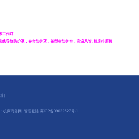
床工作灯
直线导轨防护罩
，
卷帘防护罩
，
铝型材防护帘
，
高温风管
;
机床排屑机
我们
持：
机床商务网
管理登陆
冀ICP备09022527号-1