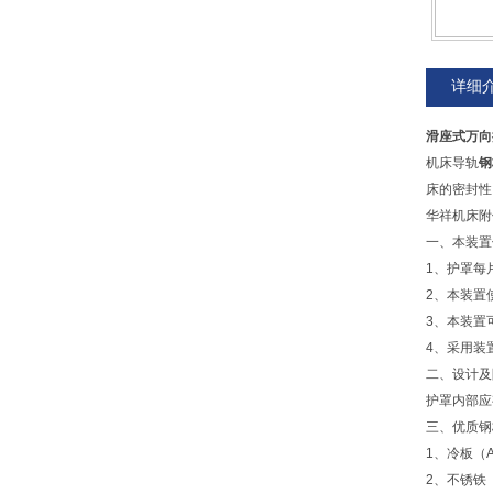
详细
滑座式万向
机床导轨
钢
床的密封
华祥机床附
一、本装置
1、护罩每
2、本装置
3、本装置
4、采用装
二、设计及
护罩内部应
三、优质钢
1、冷板（A3
2、不锈铁（1