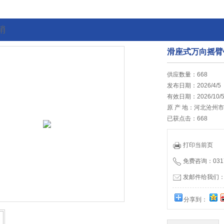
销
滑座式万向摇臂
的位置:
首页
>
最新促销
供应数量：668
发布日期：2026/4/5
有效日期：2026/10/
原 产 地：河北沧州市
已获点击：668
打印当前页
免费咨询：0317
发邮件给我们：hb
分享到：