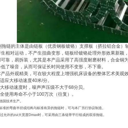
列拖链的主体是由链板（优质钢板镀铬）支撑板（挤拉铝合金）
产生相对运动，不产生扭曲变形，链板经镀铬处理外形效果新颖
用可靠，易拆装，尤其是本产品采用了高强度耐磨材料，合金铜
降低了噪音，从而可保证长时间使用不变形，不下垂。
产品外观精美，可在较大程度上增强机床设备的整体艺术美观效
可适应大移动速度40米/分。
在大移动速度时，噪声声压级不大于68分贝。
安全使用寿命不小于100万次（往复）。
照德国技术生产。
非标准的弯曲半径或结构与标准有异的拖链时，可与本厂另行协议制造。
链超过允许的zui大宽度Dmax时，可采用由三条链带平行组成的双排拖链。