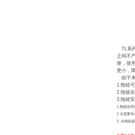
TL系
之间不
便，使
更小，
由于本
1.拖链
2.拖链
3.拖链
1.拖链按
2.当需要
3..当拖