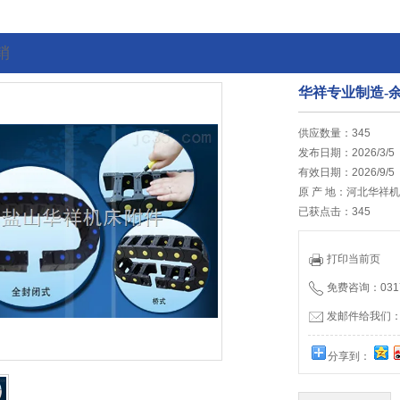
销
华祥专业制造-
的位置:
首页
>
最新促销
供应数量：345
发布日期：2026/3/5
有效日期：2026/9/5
原 产 地：河北华祥
已获点击：345
打印当前页
免费咨询：0317
发邮件给我们：hb
分享到：