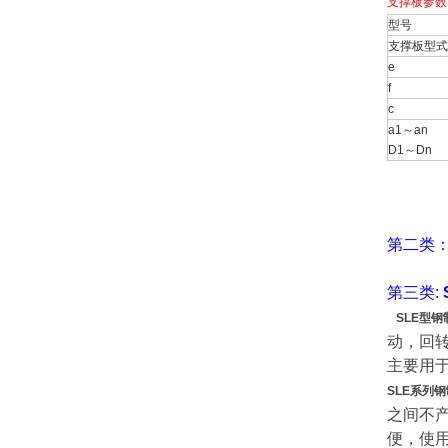
支撑板参数
型号
支撑板型式
e
f
c
a1～an
D1～Dn
第二类：
第三类:
SLE型钢
动，
回
主要用
SLE系列
之间不
便，使