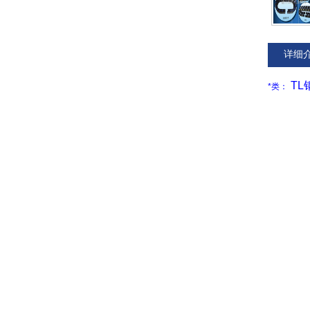
详细
TL
*类：