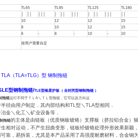
TL65
TL95
TL125
TL180
│
││
│││
│
││
│││
│
││
│││
││
10
12
12
15
8
10
12
15
6
-
8
-
10
-
10
按用户需要自定
TLA（TLA=TLG）型 钢制拖链
SLE型钢制拖链/
TLE型银星护板（ 全封闭型钢制拖链 ）
制拖链
运行不同于ＴＬA＼ＴＬ型拖链．它可以反方向运
转半径由用户制定．其内部结构和TL型＼TLA型相同．
于冶金＼化工＼矿业设备等．
的主体是由链板（优质钢板镀铬）支撑板（挤拉铝合金）
钢制拖链
产生相对运动，
不产生扭曲变形，链板经镀铬处理外形效果新颖
用可靠，易拆装，尤其是本产品采用了高强度
耐磨材料，合金铜