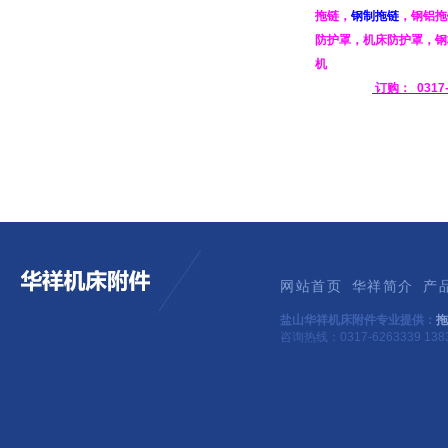
拖链
，
钢制拖链
，
钢铝
拖
防护罩
，
机床防护罩
，
钢
机
订购：
0317
网站首页
华祥简介
产
盐山华祥机床附件专业提供：
拖
咨询热线：0317-6263339 1