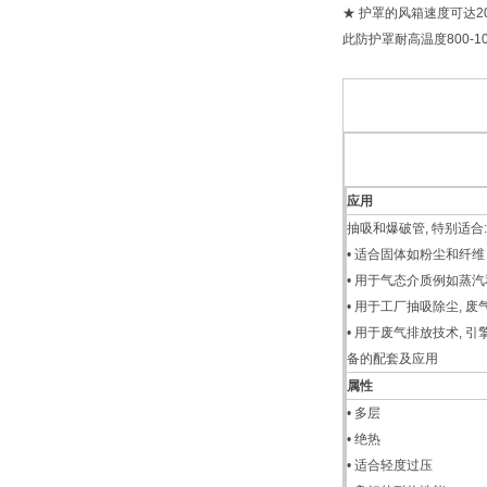
★ 护罩的风箱速度可达20
此防护罩耐高温度800-
应用
抽吸和爆破管, 特别适合:
• 适合固体如粉尘和纤维
• 用于气态介质例如蒸
• 用于工厂抽吸除尘, 
• 用于废气排放技术, 
备的配套及应用
属性
• 多层
• 绝热
• 适合轻度过压