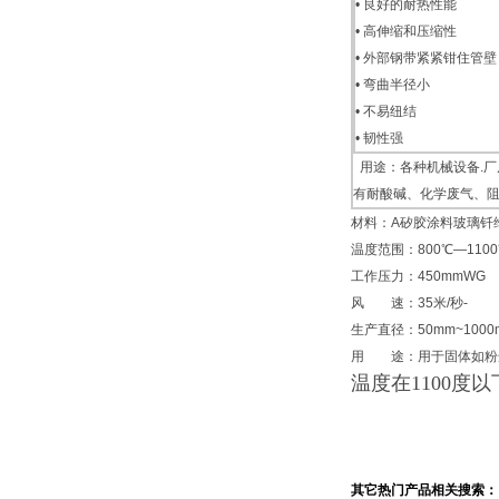
• 良好的耐热性能
• 高伸缩和压缩性
• 外部钢带紧紧钳住管壁
• 弯曲半径小
• 不易纽结
• 韧性强
用途：各种机械设备.厂
有耐酸碱、化学废气、
材料：A矽胶涂料玻璃钎
温度范围：800℃—110
工作压力：450mmWG
风 速：35米/秒-
生产直径：50mm~1000
用 途：用于固体如粉
温度在1100
其它热门产品相关搜索：