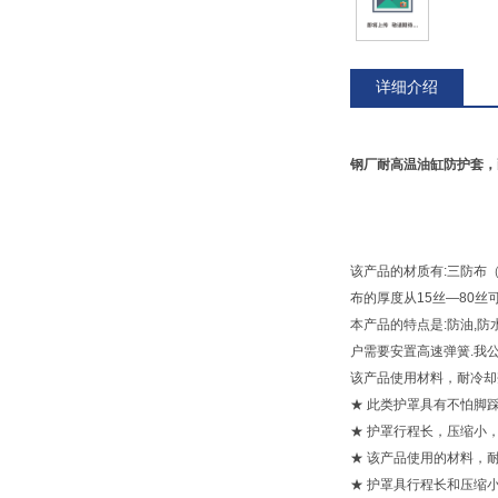
详细介绍
钢厂耐高温油缸防护套，
该产品的材质有:三防布（防
布的厚度从15丝—80丝
本产品的特点是:防油,防
户需要安置高速弹簧.我
该产品使用材料，耐冷却
★ 此类护罩具有不怕脚
★ 护罩行程长，压缩小，
★ 该产品使用的材料，
★ 护罩具行程长和压缩