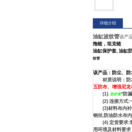
详细介绍
油缸波纹管
该产
拖链
，
坦克链
油缸保护套, 油缸
纹管
该产品：防尘、防
材质说明：防水
五防布、增强尼龙
(1).
*防
防护罩
(2) 连接方式
(3)材料布内衬
钢丝,防油防水布
(4) 定货要求:
用环境及材料要求