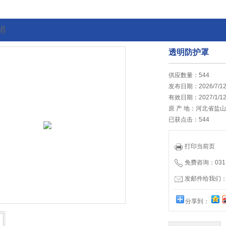
销
透明防护罩
的位置:
首页
>
最新促销
供应数量：544
发布日期：2026/7/1
有效日期：2027/1/1
原 产 地：河北省盐
已获点击：544
打印当前页
免费咨询：0317
发邮件给我们：hb
分享到：