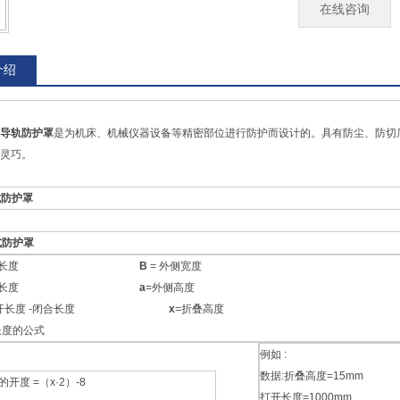
在线咨询
介绍
导轨防护罩
是为机床、机械仪器设备等精密部位进行防护而设计的。具有防尘、防切
灵巧。
式防护罩
式防护罩
 打开长度
B
= 外侧宽度
= 闭合长度
a
=外侧高度
打开长度 -闭合长度
x
=折叠高度
长度的公式
例如 :
数据:折叠高度=15mm
的开度 =（x·2）-8
打开长度=1000mm