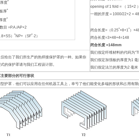
*
维厚度
opening of 1 fold = （ 15×2 
*
强板厚
一褶的开度＝1000/22+2 = 4
*
兰厚度
数目 =P.A./AP+2
*
*
闭合长度=（0.25
×8+1
）×4
*
*
M.8+SS）
NP+（SF
·2）
闭合长度=3×48+4=148
闭合长度 =148mm
我们假定纤维材料的代码为“TEMA
仅仅给出了我们所生产的热焊接保护罩的一种。如果你
我们假定加强板的厚度为1 毫
型式的保护罩请与我们工程设计部。
我们假定法兰的厚度为2 毫米
罩主要部分的可行形状
用型护罩．他们可以应用在任何机器工具上，幸亏了他们能变化多端的形状和占用有限