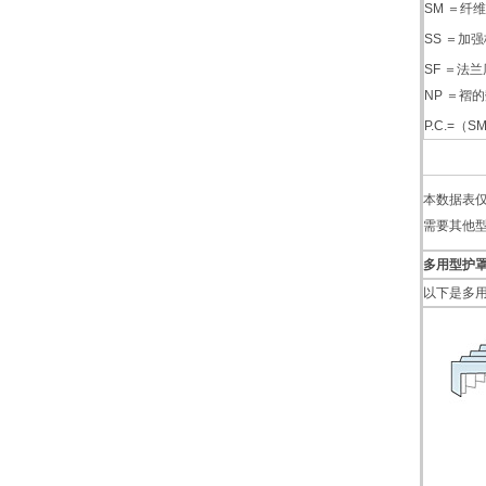
SM ＝纤
SS ＝加
SF ＝法
NP ＝褶的
P.C.=（S
本数据表
需要其他
多用型护
以下是多