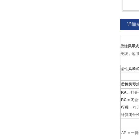
详细
柔性
风琴式
美观，运用
柔性
风琴
柔性风琴
P.A.
=
P.C
.
行程
＝
计算闭合
AP ＝一折