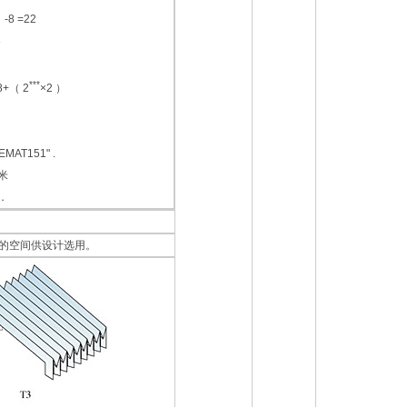
）-8 =22
8
***
8+（ 2
×2 ）
T151" .
米
．
的空间供设计选用。