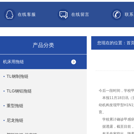
在线客服
在线留言
联系
您现在的位置：
首
产品分类
机床用拖链
TL钢制拖链
TLG钢铝拖链
今后一段时间，学校甲
本报11月18日讯（
幼机构发现甲型H1N
重型拖链
育。
学校累计确诊甲感病
尼龙拖链
据透露，截至目前，
有关专家指出，随着