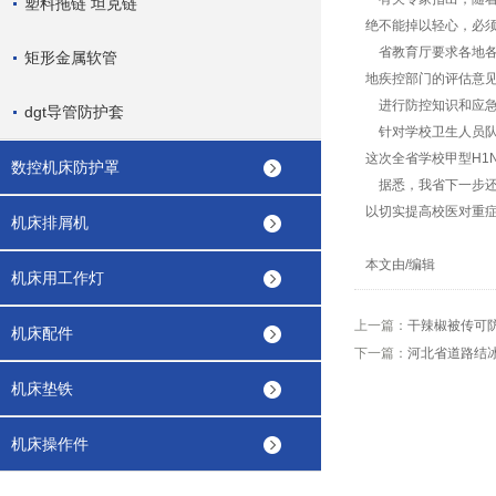
塑料拖链 坦克链
绝不能掉以轻心，必须
省教育厅要求各地各
矩形金属软管
地疾控部门的评估意
进行防控知识和应急
dgt导管防护套
针对学校卫生人员队
这次全省学校甲型H1
数控机床防护罩
据悉，我省下一步还
以切实提高校医对重
机床排屑机
本文由/编辑
机床用工作灯
上一篇：
干辣椒被传可
机床配件
下一篇：
河北省道路结
机床垫铁
机床操作件