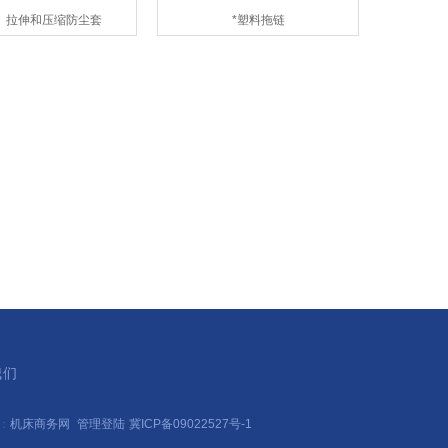
、拉伸和压缩防尘套
*塑料拖链
我们
持：
机床商务网
管理登陆
冀ICP备09022527号-1