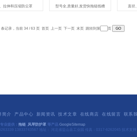
、拉伸和压缩防尘罩
型号全,质量好,发货快拖链线槽
直径
5 条记录，当前 34 / 63 页
首页
上一页
下一页
末页
跳转到第
页
祥简介
产品中心
新闻资讯
技术文章
在线商店
在线留言
联系
专业提供：
拖链
,
风琴防护罩
等产品
GoogleSitemap
263339 13833743567 地址： 河北省盐山县工业园 传真：0317-6262045 技术支